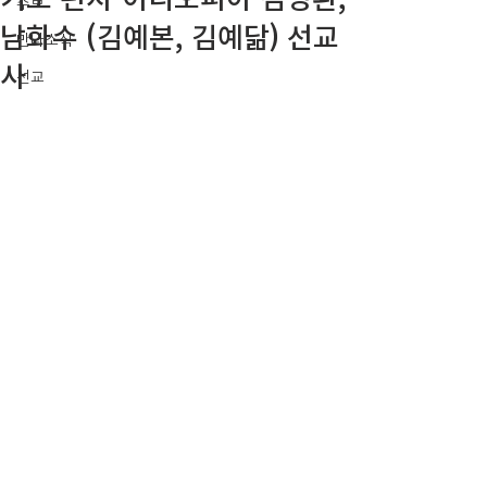
주보
남화수 (김예본, 김예닮) 선교
만나소식
사
선교