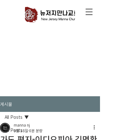
게시물
All Posts
manna nj
All Posts
5월 18일
0분 분량
기도 편지-이디오피아 김명환,