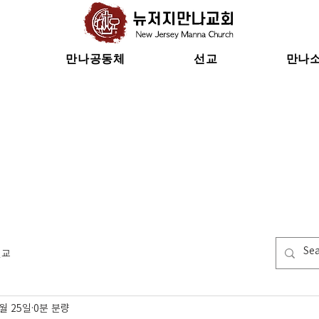
만나공동체
선교
만나
선교
1월 25일
0분 분량