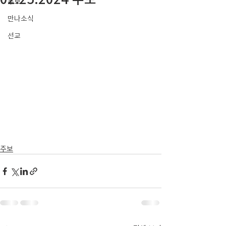
주보
만나소식
선교
주보