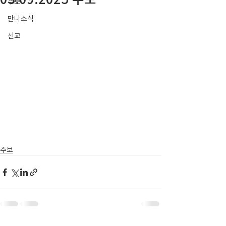
주보
만나소식
선교
주보