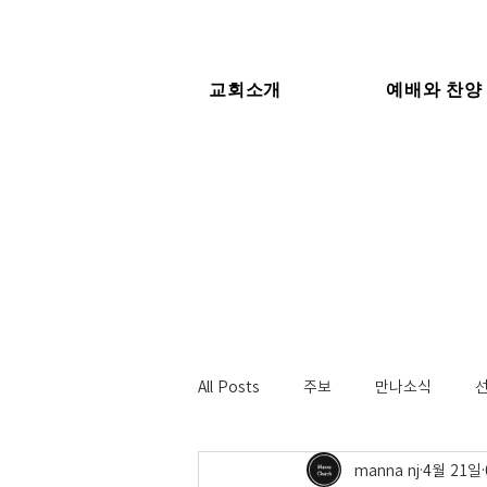
교회소개
예배와 찬양
All Posts
주보
만나소식
manna nj
4월 21일