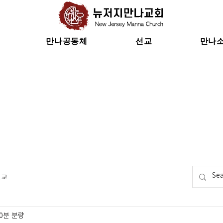
만나공동체
선교
만나
선교
0분 분량