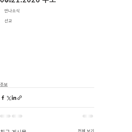
주보
만나소식
선교
주보
최근 게시물
전체 보기