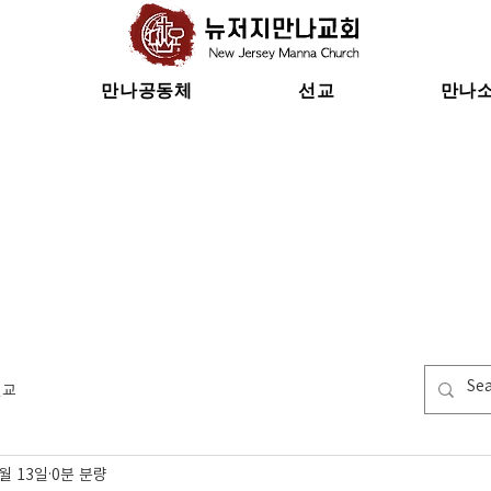
만나공동체
선교
만나
선교
7월 13일
0분 분량