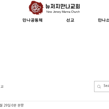
만나공동체
선교
만나
선교
8월 29일
0분 분량