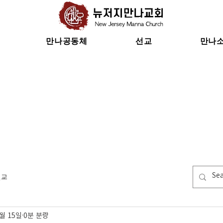
만나공동체
선교
만나
선교
9월 15일
0분 분량