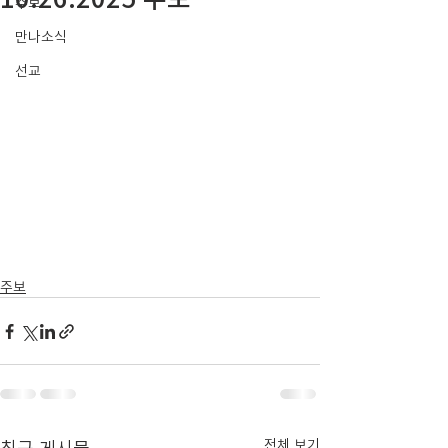
주보
만나소식
선교
주보
최근 게시물
전체 보기