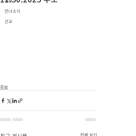
주보
만나소식
선교
주보
최근 게시물
전체 보기