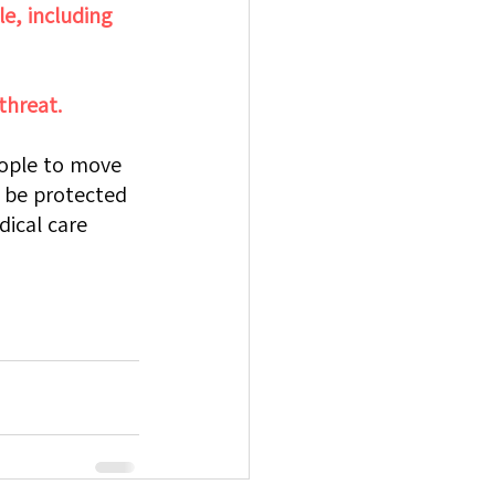
e, including 
threat.
eople to move 
l be protected 
dical care 