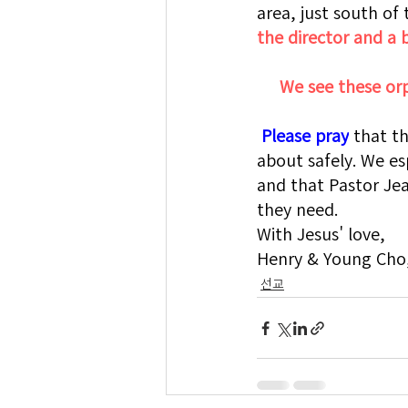
area, just south of 
the director and a 
We see these orp
Please pray
 that t
about safely. We es
and that Pastor Jea
they need.
With Jesus' love,
Henry & Young Cho,
선교