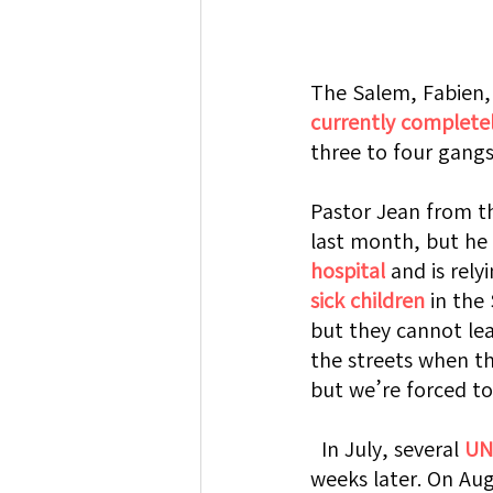
The Salem, Fabien, 
currently complete
three to four gang
Pastor Jean from t
last month, but he 
hospital
 and is rel
sick children
 in the
but they cannot lea
the streets when th
but we’re forced t
  In July, several 
UN
weeks later. On Aug