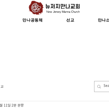
만나공동체
선교
만나
선교
8월 11일
2분 분량