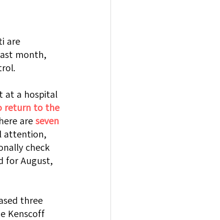
i are 
last month, 
rol.
at a hospital 
 return to the 
here are 
seven 
 attention, 
onally check 
d for August, 
eased three 
he Kenscoff 