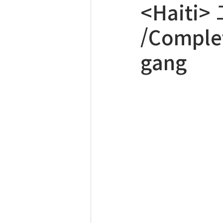
<Hait
/Complet
gang