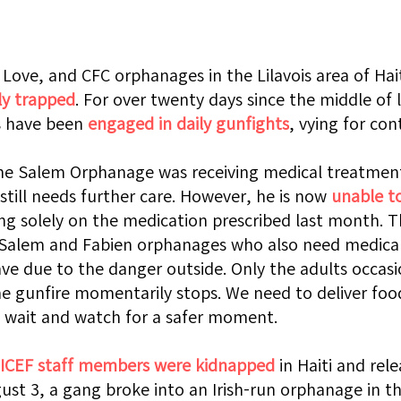
Love, and CFC orphanages in the Lilavois area of Hait
ly trapped
. For over twenty days since the middle of 
s have been 
engaged in daily gunfights
, vying for cont
he Salem Orphanage was receiving medical treatment 
still needs further care. However, he is now 
unable to
ying solely on the medication prescribed last month. T
 Salem and Fabien orphanages who also need medical
ve due to the danger outside. Only the adults occasi
e gunfire momentarily stops. We need to deliver foo
o wait and watch for a safer moment.
ICEF staff members were kidnapped 
in Haiti and rel
ust 3, a gang broke into an Irish-run orphanage in t