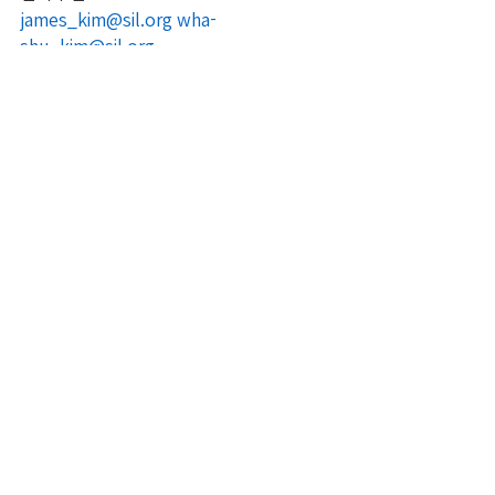
james_kim@sil.org
wha-
shu_kim@sil.org
majang1998 (카툭아이디)
선교
최근 게시물
전체 보기