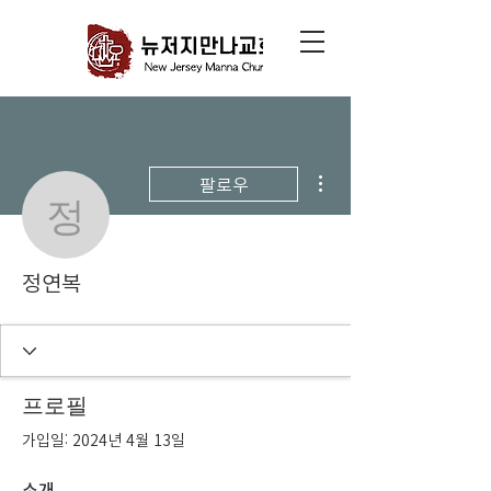
더보기
팔로우
정연복
정연복
프로필
가입일: 2024년 4월 13일
소개