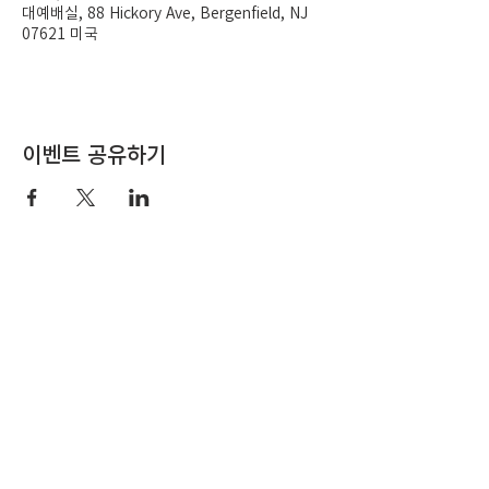
대예배실, 88 Hickory Ave, Bergenfield, NJ
07621 미국
이벤트 공유하기
뉴저지 만나교회
New Jersey Manna Church is a mission-oriented church
belonging to the Christian and Missionary Alliance.
Contact
201-384-6777
88 Hickory Ave. Bergenfield,
NJ 07621
Social Networks