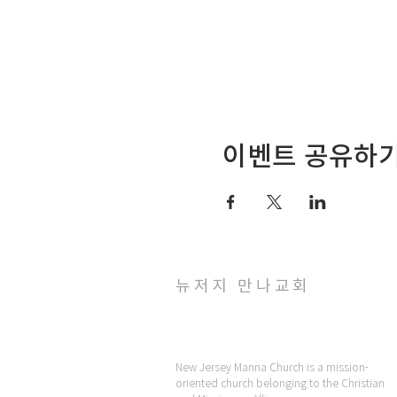
이벤트 공유하
뉴저지 만나교회
New Jersey Manna Church is a mission-
oriented church belonging to the Christian