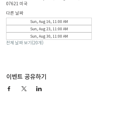
07621 미국
다른 날짜
Sun, Aug 16, 11:00 AM
Sun, Aug 23, 11:00 AM
Sun, Aug 30, 11:00 AM
전체 날짜 보기(20개)
이벤트 공유하기
뉴저지 만나교회
New Jersey Manna Church is a mission-oriented church
belonging to the Christian and Missionary Alliance.
Contact