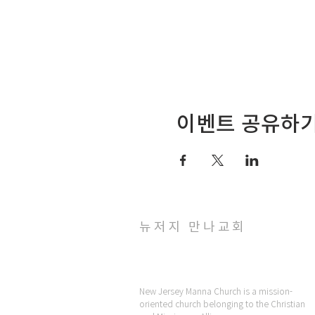
이벤트 공유하
뉴저지 만나교회
New Jersey Manna Church is a mission-
oriented church belonging to the Christian