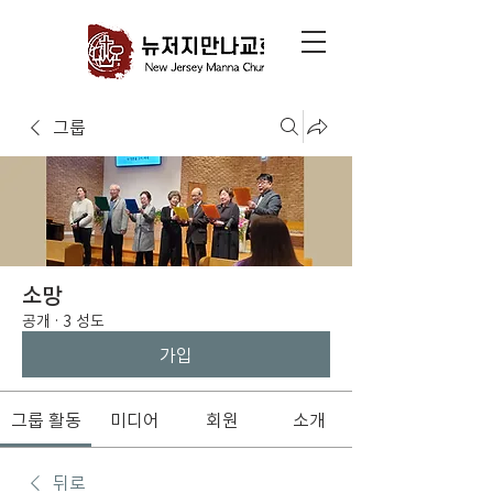
그룹
소망
공개
·
3 성도
가입
그룹 활동
미디어
회원
소개
뒤로