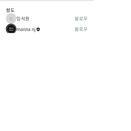
성도
임석원
팔로우
임석원
manna nj
팔로우
김한숙
팔로우
김한숙
전체 성도 보기(3명)
뉴저지 만나교회
New Jersey Manna Church is a mission-oriented church
belonging to the Christian and Missionary Alliance.
Contact
201-384-6777
88 Hickory Ave. Bergenfield,
NJ 07621
Social Networks