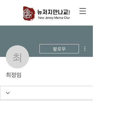
더보기
팔로우
최정임
최정임